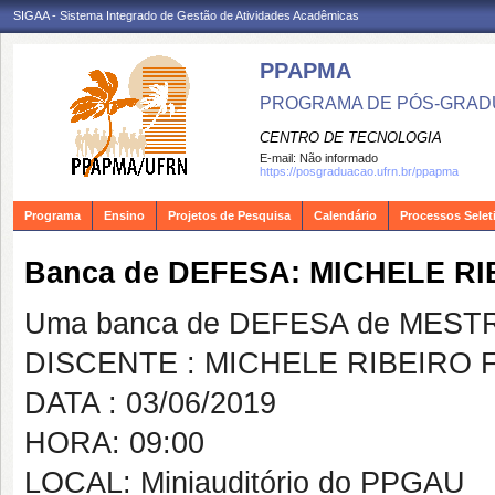
SIGAA - Sistema Integrado de Gestão de Atividades Acadêmicas
PPAPMA
PROGRAMA DE PÓS-GRADU
CENTRO DE TECNOLOGIA
E-mail:
Não informado
https://posgraduacao.ufrn.br/ppapma
Programa
Ensino
Projetos de Pesquisa
Calendário
Processos Selet
Banca de DEFESA: MICHELE 
Uma banca de DEFESA de MESTRAD
DISCENTE : MICHELE RIBEIRO
DATA : 03/06/2019
HORA: 09:00
LOCAL: Miniauditório do PPGAU