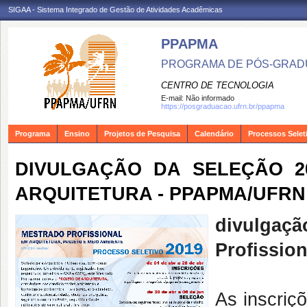
SIGAA - Sistema Integrado de Gestão de Atividades Acadêmicas
PPAPMA
PROGRAMA DE PÓS-GRADU
CENTRO DE TECNOLOGIA
E-mail:
Não informado
https://posgraduacao.ufrn.br/ppapma
Programa
Ensino
Projetos de Pesquisa
Calendário
Processos Selet
DIVULGAÇÃO DA SELEÇÃO 2
ARQUITETURA - PPAPMA/UFRN
divulgaç
Profissio
As inscriç