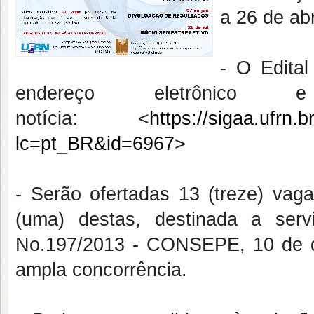
a 26 de ab
- O Edital
endereço eletrônic
notícia: <
https://sigaa.ufrn.
lc=pt_BR&id=6967
>
- Serão ofertadas 13 (treze) vag
(uma) destas, destinada a se
No.197/2013 - CONSEPE, 10 de 
ampla concorrência.