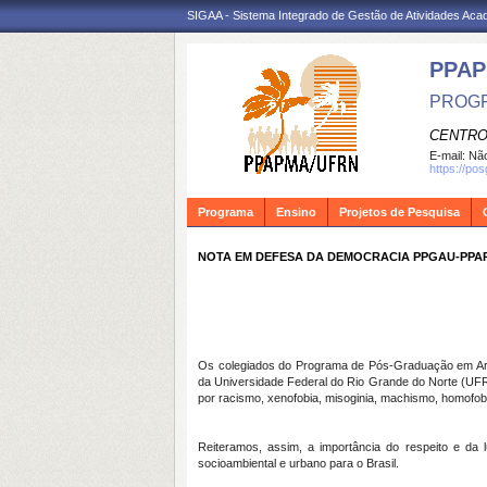
SIGAA - Sistema Integrado de Gestão de Atividades Ac
PPA
PROGR
CENTRO
E-mail:
Não
https://po
Programa
Ensino
Projetos de Pesquisa
NOTA EM DEFESA DA DEMOCRACIA PPGAU-PPA
Os colegiados do Programa de Pós-Graduação em Arq
da Universidade Federal do Rio Grande do Norte (UFRN
por racismo, xenofobia, misoginia, machismo, homofobia 
Reiteramos, assim, a importância do respeito e d
socioambiental e urbano para o Brasil.