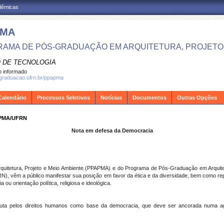
adêmicas
PMA
AMA DE PÓS-GRADUAÇÃO EM ARQUITETURA, PROJETO 
 DE TECNOLOGIA
 informado
sgraduacao.ufrn.br/ppapma
Calendário
Processos Seletivos
Notícias
Documentos
Outras Opções
PMA/UFRN
Nota em defesa da Democracia
uitetura, Projeto e Meio Ambiente (PPAPMA) e do Programa de Pós-Graduação em Arquite
), vêm a público manifestar sua posição em favor da ética e da diversidade, bem como rep
ou orientação política, religiosa e ideológica.
a luta pelos direitos humanos como base da democracia, que deve ser ancorada numa 