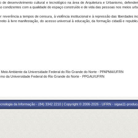
e desenvolvimento cultural e tecnológico na área de Arquitetura e Urbanismo, defendem
ção condizentes com a qualidade do espaço construído e de vida das pessoas nos meios urba
everência a tempos de censura, à violência institucional e à repressão das liberdades ind
ireito à livre manifestação, do acesso universal à educação, da formação cidadã e republica
e Meio Ambiente da Universidade Federal do Rio Grande do Norte - PPAPMA/UFRN
smo da Universidade Federal do Rio Grande do Norte - PPGAU/UFRN
cnologia da Informação - (84) 3342 2210 | Copyright © 2006-2026 - UFRN - sigaa11-produca