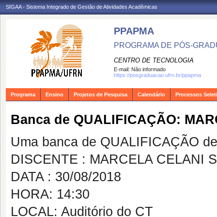
SIGAA - Sistema Integrado de Gestão de Atividades Acadêmicas
PPAPMA
PROGRAMA DE PÓS-GRADU
CENTRO DE TECNOLOGIA
E-mail:
Não informado
https://posgraduacao.ufrn.br/ppapma
Programa
Ensino
Projetos de Pesquisa
Calendário
Processos Selet
Banca de QUALIFICAÇÃO: MAR
Uma banca de QUALIFICAÇÃO de 
DISCENTE : MARCELA CELANI S
DATA : 30/08/2018
HORA: 14:30
LOCAL: Auditório do CT