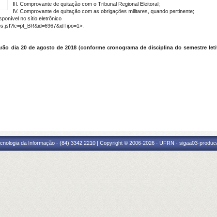
III. Comprovante de quitação com o Tribunal Regional Eleitoral;
IV. Comprovante de quitação com as obrigações militares, quando pertinente;
sponível no sítio eletrônico
tos.jsf?lc=pt_BR&id=6967&idTipo=1>.
arão dia 20 de agosto de 2018 (conforme cronograma de disciplina do semestre letiv
cnologia da Informação - (84) 3342 2210 | Copyright © 2006-2026 - UFRN - sigaa03-produca