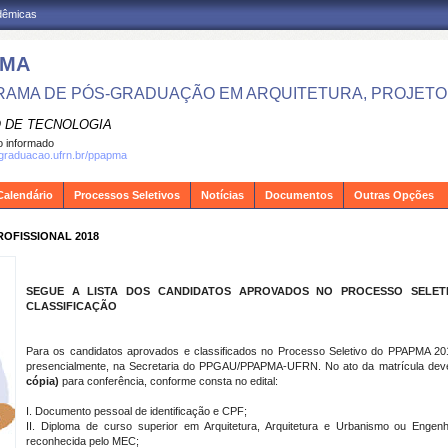
adêmicas
PMA
AMA DE PÓS-GRADUAÇÃO EM ARQUITETURA, PROJETO 
 DE TECNOLOGIA
 informado
sgraduacao.ufrn.br/ppapma
Calendário
Processos Seletivos
Notícias
Documentos
Outras Opções
OFISSIONAL 2018
SEGUE A LISTA DOS CANDIDATOS APROVADOS NO PROCESSO SELETI
CLASSIFICAÇÃO
Para os candidatos aprovados e classificados no Processo Seletivo do PPAPMA 201
presencialmente, na Secretaria do PPGAU/PPAPMA-UFRN. No ato da matrícula dev
cópia)
para conferência, conforme consta no edital:
I. Documento pessoal de identificação e CPF;
II. Diploma de curso superior em Arquitetura, Arquitetura e Urbanismo ou Engenhar
reconhecida pelo MEC;