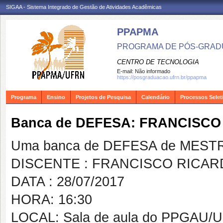
SIGAA - Sistema Integrado de Gestão de Atividades Acadêmicas
PPAPMA
PROGRAMA DE PÓS-GRADU
CENTRO DE TECNOLOGIA
E-mail:
Não informado
https://posgraduacao.ufrn.br/ppapma
Programa
Ensino
Projetos de Pesquisa
Calendário
Processos Selet
Banca de DEFESA: FRANCISCO
Uma banca de DEFESA de MESTRAD
DISCENTE : FRANCISCO RICAR
DATA : 28/07/2017
HORA: 16:30
LOCAL: Sala de aula do PPGAU/