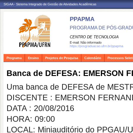
SIGAA - Sistema Integrado de Gestão de Atividades Acadêmicas
PPAPMA
PROGRAMA DE PÓS-GRADU
CENTRO DE TECNOLOGIA
E-mail:
Não informado
https://posgraduacao.ufrn.br/ppapma
Programa
Ensino
Projetos de Pesquisa
Calendário
Processos Selet
Banca de DEFESA: EMERSON 
Uma banca de DEFESA de MESTRAD
DISCENTE : EMERSON FERNAN
DATA : 20/08/2016
HORA: 09:00
LOCAL: Miniauditório do PPGAU