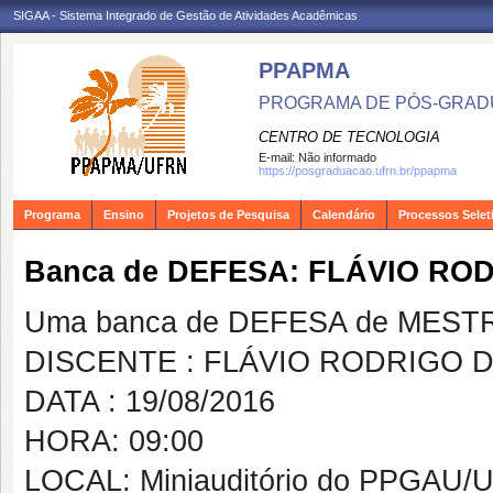
SIGAA - Sistema Integrado de Gestão de Atividades Acadêmicas
PPAPMA
PROGRAMA DE PÓS-GRADU
CENTRO DE TECNOLOGIA
E-mail:
Não informado
https://posgraduacao.ufrn.br/ppapma
Programa
Ensino
Projetos de Pesquisa
Calendário
Processos Selet
Banca de DEFESA: FLÁVIO R
Uma banca de DEFESA de MESTRAD
DISCENTE : FLÁVIO RODRIGO 
DATA : 19/08/2016
HORA: 09:00
LOCAL: Miniauditório do PPGAU