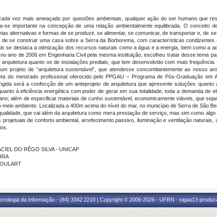
cada vez mais ameaçado por questões ambientais, qualquer ação do ser humano que resp
a-se importante na concepção de uma relação ambientalmente equilibrada. O conceito de
várias alternativas e formas de se produzir, se alimentar, se comunicar, de transportar e, de
e de se construir uma casa sobre a Serra da Borborema, com características condizentes
s se destaca a otimização dos recursos naturais como a água e a energia, bem como a ade
o ano de 2006 em Engenharia Civil pela mesma instituição, escolheu tratar desse tema p
o de arquitetura quanto os de instalações prediais, que tem desenvolvido com mais frequência
 um projeto de “arquitetura sustentável”, que atendesse concomitantemente ao nosso an
 meta do mestrado profissional oferecido pelo PPGAU – Programa de Pós-Graduação em
tingida será a confecção de um anteprojeto de arquitetura que apresente soluções quanto
uanto à eficiência energética com poder de gerar em sua totalidade, toda a demanda de el
no; além de especificar materiais de cunho sustentável, economicamente viáveis, que sejam 
 meio ambiente. Localizada a 400m acima do nível do mar, no município de Serra de São Be
 qualidade, que vai além da arquitetura como mera prestação de serviço, mas sim como algo 
projetuais de conforto ambiental, arrefecimento passivo, iluminação e ventilação naturais
dos.
MACIEL DO RÊGO SILVA - UNICAP
EIRA
 GOULART
cnologia da Informação - (84) 3342 2210 | Copyright © 2006-2026 - UFRN - sigaa13-produca