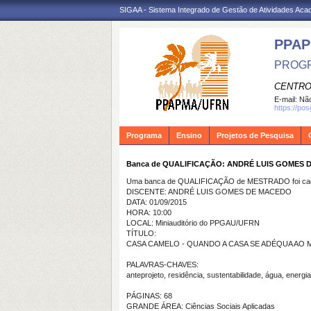
SIGAA - Sistema Integrado de Gestão de Atividades Ac
PPA
PROGR
CENTRO
E-mail:
Não
https://po
Programa
Ensino
Projetos de Pesquisa
Banca de QUALIFICAÇÃO: ANDRÉ LUIS GOMES
Uma banca de QUALIFICAÇÃO de MESTRADO foi cada
DISCENTE: ANDRÉ LUIS GOMES DE MACEDO
DATA: 01/09/2015
HORA: 10:00
LOCAL: Miniauditório do PPGAU/UFRN
TÍTULO:
CASA CAMELO - QUANDO A CASA SE ADÉQUA AO M
PALAVRAS-CHAVES:
anteprojeto, residência, sustentabilidade, água, energi
PÁGINAS: 68
GRANDE ÁREA: Ciências Sociais Aplicadas