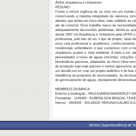
ÁREA: Arquitetura e Urbanismo
RESUMO:
Frente à visível urgência de se viver em um mundo 
conservando a máxima integridade da natureza, torn
atitudes que atribui um novo olhar, mais solidário às 
ato de construir. Esse trabalho nasce da necessidad
adequadamente discussões ambientais, dentre as quai
desde 1997 em Arquitetura e Urbanismo pela UFRN e n
profissional, pelo fato de ser o tipo de projeto, tant
essa veia profissional e acadêmica, confeccionando
residenciais unifamiliares e que cumprisse com a
arquitetura, projeto e meio ambiente. A meta a ser a
pluviosidades e reuso de águas cinzentas; soluções q
bioclimáticas passivas, adaptadas ao micro-clima serra
de produção seja mais passivo e menos agressivos ao
um desafio em se criar um projeto autêntico e de boa
obediência ao programa de necessidades, às técnicas 
de gerenciamento de águas, devidamente dimensiona
MEMBROS DA BANCA:
Externo à Instituição - PAULA MARIA WANDERLEY 
Presidente - 1149450 - RUBENILSON BRAZAO TEIX
Interno - 1804939 - SOLANGE VIRGINIA GALARCA
SIGAA | Superintendência de Te