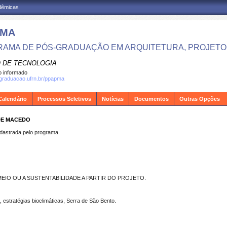
adêmicas
PMA
AMA DE PÓS-GRADUAÇÃO EM ARQUITETURA, PROJETO 
 DE TECNOLOGIA
 informado
sgraduacao.ufrn.br/ppapma
Calendário
Processos Seletivos
Notícias
Documentos
Outras Opções
 DE MACEDO
strada pelo programa.
EIO OU A SUSTENTABILIDADE A PARTIR DO PROJETO.
a, estratégias bioclimáticas, Serra de São Bento.