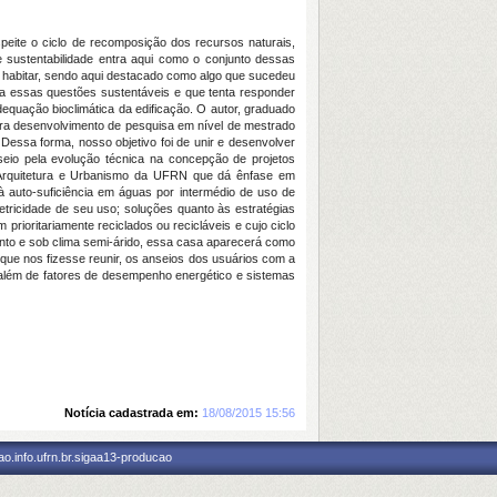
eite o ciclo de recomposição dos recursos naturais,
 sustentabilidade entra aqui como o conjunto dessas
 se habitar, sendo aqui destacado como algo que sucedeu
 a essas questões sustentáveis e que tenta responder
quação bioclimática da edificação. O autor, graduado
ara desenvolvimento de pesquisa em nível de mestrado
. Dessa forma, nosso objetivo foi de unir e desenvolver
seio pela evolução técnica na concepção de projetos
 Arquitetura e Urbanismo da UFRN que dá ênfase em
 à auto-suficiência em águas por intermédio de uso de
etricidade de seu uso; soluções quanto às estratégias
prioritariamente reciclados ou recicláveis e cujo ciclo
nto e sob clima semi-árido, essa casa aparecerá como
que nos fizesse reunir, os anseios dos usuários com a
, além de fatores de desempenho energético e sistemas
Notícia cadastrada em:
18/08/2015 15:56
o.info.ufrn.br.sigaa13-producao