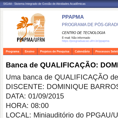
SIGAA - Sistema Integrado de Gestão de Atividades Acadêmicas
PPAPMA
PROGRAMA DE PÓS-GRADU
CENTRO DE TECNOLOGIA
E-mail:
Não informado
https://posgraduacao.ufrn.br/ppapma
Programa
Ensino
Projetos de Pesquisa
Calendário
Processos Selet
Banca de QUALIFICAÇÃO: DO
Uma banca de QUALIFICAÇÃO de 
DISCENTE: DOMINIQUE BARRO
DATA: 01/09/2015
HORA: 08:00
LOCAL: Miniauditório do PPGAU