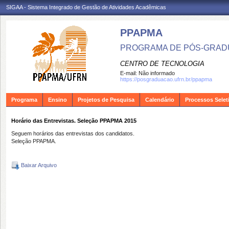
SIGAA - Sistema Integrado de Gestão de Atividades Acadêmicas
PPAPMA
PROGRAMA DE PÓS-GRADU
CENTRO DE TECNOLOGIA
E-mail:
Não informado
https://posgraduacao.ufrn.br/ppapma
Programa
Ensino
Projetos de Pesquisa
Calendário
Processos Selet
Horário das Entrevistas. Seleção PPAPMA 2015
Seguem horários das entrevistas dos candidatos.
Seleção PPAPMA.
Baixar Arquivo