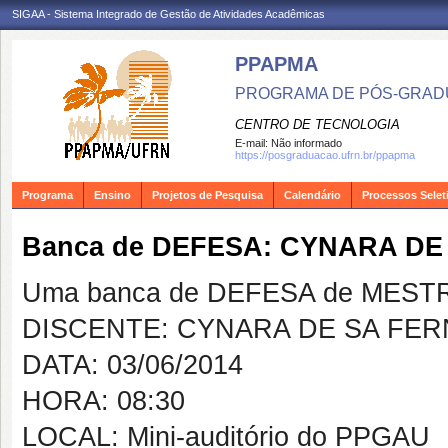
SIGAA - Sistema Integrado de Gestão de Atividades Acadêmicas
PPAPMA
PROGRAMA DE PÓS-GRADU
CENTRO DE TECNOLOGIA
E-mail:
Não informado
https://posgraduacao.ufrn.br/ppapma
Programa
Ensino
Projetos de Pesquisa
Calendário
Processos Selet
Banca de DEFESA: CYNARA D
Uma banca de DEFESA de MESTRAD
DISCENTE: CYNARA DE SA FE
DATA: 03/06/2014
HORA: 08:30
LOCAL: Mini-auditório do PPGAU