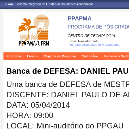
SIGAA - Sistema Integrado de Gestão de Atividades Acadêmicas
PPAPMA
PROGRAMA DE PÓS-GRADU
CENTRO DE TECNOLOGIA
E-mail:
Não informado
https://posgraduacao.ufrn.br/ppapma
Programa
Ensino
Projetos de Pesquisa
Calendário
Processos Selet
Banca de DEFESA: DANIEL PA
Uma banca de DEFESA de MESTRAD
DISCENTE: DANIEL PAULO DE 
DATA: 05/04/2014
HORA: 09:00
LOCAL: Mini-auditório do PPGAU