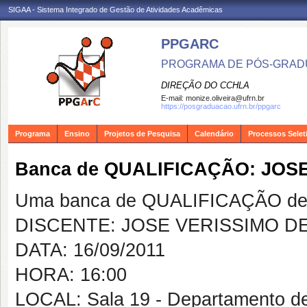
SIGAA - Sistema Integrado de Gestão de Atividades Acadêmicas
PPGARC
PROGRAMA DE PÓS-GRAD
DIREÇÃO DO CCHLA
E-mail:
monize.oliveira@ufrn.br
https://posgraduacao.ufrn.br/ppgarc
Programa
Ensino
Projetos de Pesquisa
Calendário
Processos Selet
Banca de QUALIFICAÇÃO: JOS
Uma banca de QUALIFICAÇÃO de 
DISCENTE: JOSE VERISSIMO D
DATA: 16/09/2011
HORA: 16:00
LOCAL: Sala 19 - Departamento d