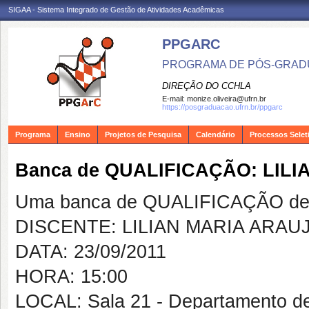
SIGAA - Sistema Integrado de Gestão de Atividades Acadêmicas
PPGARC
PROGRAMA DE PÓS-GRAD
DIREÇÃO DO CCHLA
E-mail:
monize.oliveira@ufrn.br
https://posgraduacao.ufrn.br/ppgarc
Programa
Ensino
Projetos de Pesquisa
Calendário
Processos Selet
Banca de QUALIFICAÇÃO: LIL
Uma banca de QUALIFICAÇÃO de 
DISCENTE: LILIAN MARIA ARA
DATA: 23/09/2011
HORA: 15:00
LOCAL: Sala 21 - Departamento d