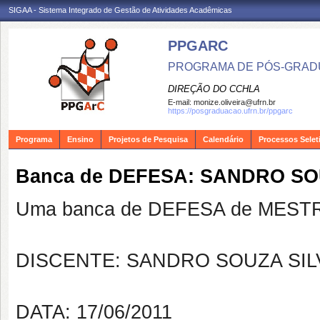
SIGAA - Sistema Integrado de Gestão de Atividades Acadêmicas
PPGARC
PROGRAMA DE PÓS-GRAD
DIREÇÃO DO CCHLA
E-mail:
monize.oliveira@ufrn.br
https://posgraduacao.ufrn.br/ppgarc
Programa
Ensino
Projetos de Pesquisa
Calendário
Processos Selet
Banca de DEFESA: SANDRO SO
Uma banca de DEFESA de MESTRAD
DISCENTE: SANDRO SOUZA SIL
DATA: 17/06/2011