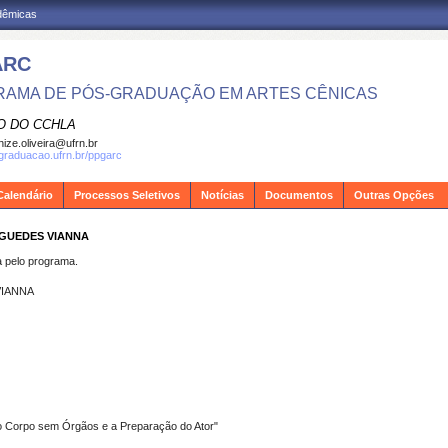
adêmicas
ARC
AMA DE PÓS-GRADUAÇÃO EM ARTES CÊNICAS
O DO CCHLA
ize.oliveira@ufrn.br
sgraduacao.ufrn.br/ppgarc
Calendário
Processos Seletivos
Notícias
Documentos
Outras Opções
 GUEDES VIANNA
pelo programa.
VIANNA
r o Corpo sem Órgãos e a Preparação do Ator"