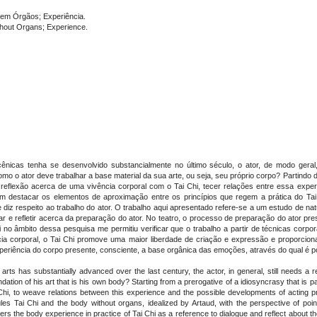
sem Órgãos; Experiência.
ithout Organs; Experience.
nicas tenha se desenvolvido substancialmente no último século, o ator, de modo geral, 
omo o ator deve trabalhar a base material da sua arte, ou seja, seu próprio corpo? Partindo 
 e reflexão acerca de uma vivência corporal com o Tai Chi, tecer relações entre essa ex
ém destacar os elementos de aproximação entre os princípios que regem a prática do Tai
 diz respeito ao trabalho do ator. O trabalho aqui apresentado refere-se a um estudo de nat
gar e refletir acerca da preparação do ator. No teatro, o processo de preparação do ator p
i no âmbito dessa pesquisa me permitiu verificar que o trabalho a partir de técnicas corp
cia corporal, o Tai Chi promove uma maior liberdade de criação e expressão e proporciona
experiência do corpo presente, consciente, a base orgânica das emoções, através do qual é po
 arts has substantially advanced over the last century, the actor, in general, still needs a r
ation of his art that is his own body? Starting from a prerogative of a idiosyncrasy that is par
Chi, to weave relations between this experience and the possible developments of acting pr
les Tai Chi and the body without organs, idealized by Artaud, with the perspective of poin
ders the body experience in practice of Tai Chi as a reference to dialogue and reflect about t