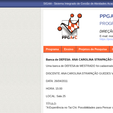
SIGAA - Sistema Integrado de Gestão de Atividades Ac
PPG
PROGR
DIREÇÃ
E-mail:
mon
https://po
Programa
Ensino
Projetos de Pesquisa
Banca de DEFESA: ANA CAROLINA STRAPAÇÃO
Uma banca de DEFESA de MESTRADO foi cadastrada 
DISCENTE: ANA CAROLINA STRAPAÇÃO GUEDES 
DATA: 26/04/2011
HORA: 15:00
LOCAL: Sala 25
TÍTULO:
"A Experiência no Tai Chi: Possibilidades para Pensa