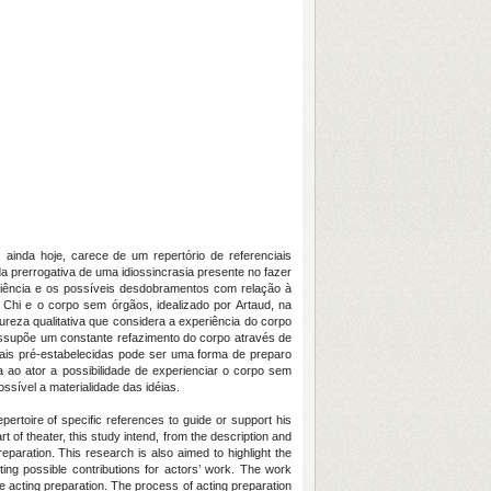
ainda hoje, carece de um repertório de referenciais
da prerrogativa de uma idiossincrasia presente no fazer
periência e os possíveis desdobramentos com relação à
 Chi e o corpo sem órgãos, idealizado por Artaud, na
ureza qualitativa que considera a experiência do corpo
ressupõe um constante refazimento do corpo através de
orais pré-estabelecidas pode ser uma forma de preparo
 ao ator a possibilidade de experienciar o corpo sem
ssível a materialidade das idéias.
epertoire of specific references to guide or support his
t of theater, this study intend, from the description and
eparation. This research is also aimed to highlight the
ting possible contributions for actors’ work. The work
he acting preparation. The process of acting preparation