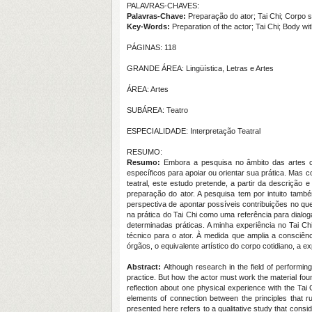
PALAVRAS-CHAVES:
Palavras-Chave:
Preparação do ator; Tai Chi; Corpo 
Key-Words:
Preparation of the actor; Tai Chi; Body w
PÁGINAS: 118
GRANDE ÁREA: Lingüística, Letras e Artes
ÁREA: Artes
SUBÁREA: Teatro
ESPECIALIDADE: Interpretação Teatral
RESUMO:
Resumo:
Embora a pesquisa no âmbito das artes cê
específicos para apoiar ou orientar sua prática. Mas c
teatral, este estudo pretende, a partir da descrição
preparação do ator. A pesquisa tem por intuito tamb
perspectiva de apontar possíveis contribuições no que
na prática do Tai Chi como uma referência para dialo
determinadas práticas. A minha experiência no Tai Ch
técnico para o ator. À medida que amplia a consciên
órgãos, o equivalente artístico do corpo cotidiano, a 
Abstract:
Although research in the field of performing
practice. But how the actor must work the material found
reflection about one physical experience with the Tai 
elements of connection between the principles that ru
presented here refers to a qualitative study that consi