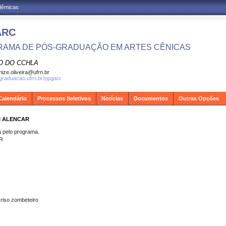
adêmicas
ARC
AMA DE PÓS-GRADUAÇÃO EM ARTES CÊNICAS
O DO CCHLA
ize.oliveira@ufrn.br
sgraduacao.ufrn.br/ppgarc
Calendário
Processos Seletivos
Notícias
Documentos
Outras Opções
I ALENCAR
pelo programa.
R
 riso zombeteiro