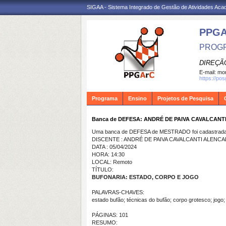
SIGAA - Sistema Integrado de Gestão de Atividades Ac
PPG
PROGR
DIREÇÃ
E-mail:
mon
https://po
Programa
Ensino
Projetos de Pesquisa
Banca de DEFESA: ANDRÉ DE PAIVA CAVALCANT
Uma banca de DEFESA de MESTRADO foi cadastrada 
DISCENTE : ANDRÉ DE PAIVA CAVALCANTI ALENCA
DATA : 05/04/2024
HORA: 14:30
LOCAL: Remoto
TÍTULO:
BUFONARIA: ESTADO, CORPO E JOGO
PALAVRAS-CHAVES:
estado bufão; técnicas do bufão; corpo grotesco; jogo;
PÁGINAS: 101
RESUMO: