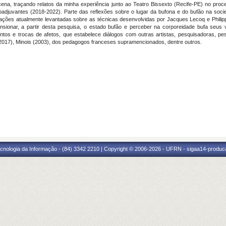
ena, traçando relatos da minha experiência junto ao Teatro Bissexto (Recife-PE) no pr
djuvantes (2018-2022). Parte das reflexões sobre o lugar da bufona e do bufão na socie
ões atualmente levantadas sobre as técnicas desenvolvidas por Jacques Lecoq e Philipp
sionar, a partir desta pesquisa, o estado bufão e perceber na corporeidade bufa seus 
os e trocas de afetos, que estabelece diálogos com outras artistas, pesquisadoras, pe
 2017), Minois (2003), dos pedagogos franceses supramencionados, dentre outros.
cnologia da Informação - (84) 3342 2210 | Copyright © 2006-2026 - UFRN - sigaa14-produca