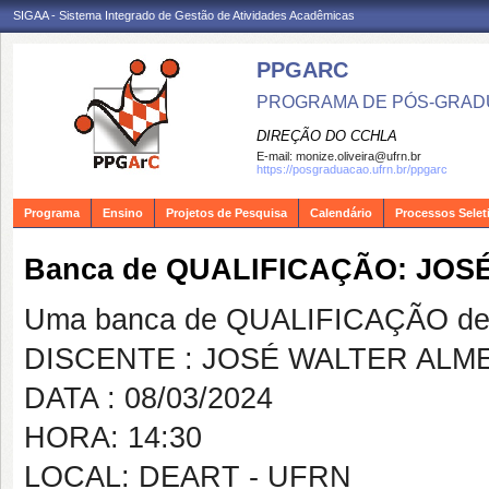
SIGAA - Sistema Integrado de Gestão de Atividades Acadêmicas
PPGARC
PROGRAMA DE PÓS-GRAD
DIREÇÃO DO CCHLA
E-mail:
monize.oliveira@ufrn.br
https://posgraduacao.ufrn.br/ppgarc
Programa
Ensino
Projetos de Pesquisa
Calendário
Processos Selet
Banca de QUALIFICAÇÃO: JOS
Uma banca de QUALIFICAÇÃO de 
DISCENTE : JOSÉ WALTER ALM
DATA : 08/03/2024
HORA: 14:30
LOCAL: DEART - UFRN