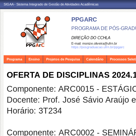
SIGAA - Sistema Integrado de Gestão de Atividades Acadêmicas
PPGARC
PROGRAMA DE PÓS-GRAD
DIREÇÃO DO CCHLA
E-mail:
monize.oliveira@ufrn.br
https://posgraduacao.ufrn.br/ppgarc
Programa
Ensino
Projetos de Pesquisa
Calendário
Processos Selet
OFERTA DE DISCIPLINAS 2024.
Componente: ARC0015 - ESTÁ
Docente: Prof. José Sávio Araújo e
Horário: 3T234
Componente: ARC0002 - SEMIN