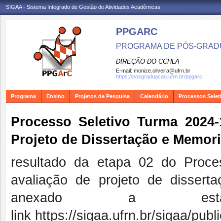
SIGAA - Sistema Integrado de Gestão de Atividades Acadêmicas
PPGARC
PROGRAMA DE PÓS-GRAD
DIREÇÃO DO CCHLA
E-mail:
monize.oliveira@ufrn.br
https://posgraduacao.ufrn.br/ppgarc
Programa
Ensino
Projetos de Pesquisa
Calendário
Processos Selet
Processo Seletivo Turma 2024-
Projeto de Dissertação e Memori
resultado da etapa 02 do Proce
avaliação de projeto de dissert
anexado a es
link https://sigaa.ufrn.br/sigaa/pub