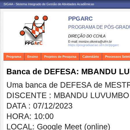
SIGAA - Sistema Integrado de Gestão de Atividades Acadêmicas
PPGARC
PROGRAMA DE PÓS-GRAD
DIREÇÃO DO CCHLA
E-mail:
monize.oliveira@ufrn.br
https://posgraduacao.ufrn.br/ppgarc
Programa
Ensino
Projetos de Pesquisa
Calendário
Processos Selet
Banca de DEFESA: MBANDU L
Uma banca de DEFESA de MESTRAD
DISCENTE : MBANDU LUVUMBO
DATA : 07/12/2023
HORA: 10:00
LOCAL: Google Meet (online)