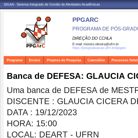
SIGAA - Sistema Integrado de Gestão de Atividades Acadêmicas
PPGARC
PROGRAMA DE PÓS-GRAD
DIREÇÃO DO CCHLA
E-mail:
monize.oliveira@ufrn.br
https://posgraduacao.ufrn.br/ppgarc
Programa
Ensino
Projetos de Pesquisa
Calendário
Processos Selet
Banca de DEFESA: GLAUCIA 
Uma banca de DEFESA de MESTRAD
DISCENTE : GLAUCIA CICERA 
DATA : 19/12/2023
HORA: 15:00
LOCAL: DEART - UFRN