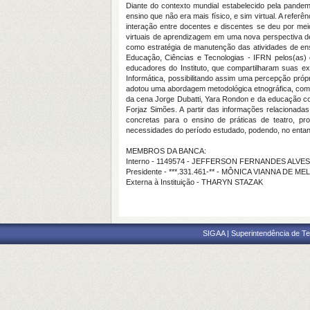
Diante do contexto mundial estabelecido pela pande
ensino que não era mais físico, e sim virtual. A refer
interação entre docentes e discentes se deu por meio
virtuais de aprendizagem em uma nova perspectiva de
como estratégia de manutenção das atividades de ens
Educação, Ciências e Tecnologias - IFRN pelos(as) 
educadores do Instituto, que compartilharam suas e
Informática, possibilitando assim uma percepção próp
adotou uma abordagem metodológica etnográfica, com b
da cena Jorge Dubatti, Yara Rondon e da educação co
Forjaz Simões. A partir das informações relacionadas
concretas para o ensino de práticas de teatro, pro
necessidades do período estudado, podendo, no entant
MEMBROS DA BANCA:
Interno - 1149574 - JEFFERSON FERNANDES ALVES
Presidente - ***.331.461-** - MÔNICA VIANNA DE ME
Externa à Instituição - THARYN STAZAK
SIGAA | Superintendência de Te