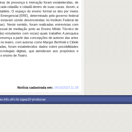
ras de presença e interação foram estabelecidas, de
de cada cidadão e cidadã dentro de suas casas. Assim, a
e tablets. O espaço do ensino formal se deu por meios
 Emergencial (ERE), determinado pelo governo federal
 estavam sendo desenvolvidas no Instituto Federal de
s). Neste sentido, foram realizadas entrevistas com
essoal de mediação junto ao Ensino Médio Técnico de
às) estudantes com os(as) quais trabalhei. A pesquisa
presença a partir das concepções de autores das artes
no teatro, com autoras como Margot Berthold e Cibele
zadas, foram estabelecidos dados sobre possibilidades
ecnologias digitais, que atenderam aos propósitos e
o ensino de Teatro.
Notícia cadastrada em:
24/10/2023 11:28
o.info.ufrn.br.sigaa10-producao