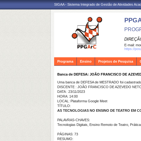
SIGAA - Sistema Integrado de Gestão de Atividades Ac
PPG
PROGR
DIREÇÃ
E-mail:
mon
https://po
Programa
Ensino
Projetos de Pesquisa
Banca de DEFESA: JOÃO FRANCISCO DE AZEVE
Uma banca de DEFESA de MESTRADO foi cadastrada 
DISCENTE : JOÃO FRANCISCO DE AZEVEDO NET
DATA : 23/11/2023
HORA: 14:00
LOCAL: Plataforma Google Meet
TÍTULO:
AS TECNOLOGIAS NO ENSINO DE TEATRO EM C
PALAVRAS-CHAVES:
Tecnologias Digitais, Ensino Remoto de Teatro, Prátic
PÁGINAS: 73
RESUMO: