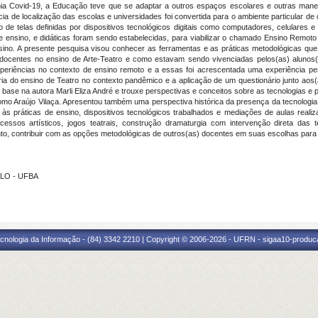
mia Covid-19, a Educação teve que se adaptar a outros espaços escolares e outras manei
ência de localização das escolas e universidades foi convertida para o ambiente particular 
 de telas definidas por dispositivos tecnológicos digitais como computadores, celulares 
 ensino, e didáticas foram sendo estabelecidas, para viabilizar o chamado Ensino Remoto
ino. A presente pesquisa visou conhecer as ferramentas e as práticas metodológicas que
docentes no ensino de Arte-Teatro e como estavam sendo vivenciadas pelos(as) alunos(a
xperiências no contexto de ensino remoto e a essas foi acrescentada uma experiência p
ria do ensino de Teatro no contexto pandêmico e a aplicação de um questionário junto aos(
ase na autora Marli Eliza André e trouxe perspectivas e conceitos sobre as tecnologias e 
mo Araújo Vilaça. Apresentou também uma perspectiva histórica da presença da tecnologia 
 às práticas de ensino, dispositivos tecnológicos trabalhados e mediações de aulas reali
cessos artísticos, jogos teatrais, construção dramaturgia com intervenção direta das t
o, contribuir com as opções metodológicas de outros(as) docentes em suas escolhas para 
LLO - UFBA
cnologia da Informação - (84) 3342 2210 | Copyright © 2006-2026 - UFRN - sigaa10-produca