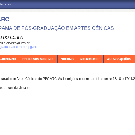
adêmicas
ARC
AMA DE PÓS-GRADUAÇÃO EM ARTES CÊNICAS
O DO CCHLA
ize.oliveira@ufrn.br
sgraduacao.ufrn.br/ppgarc
Calendário
Processos Seletivos
Notícias
Documentos
Outras Opções
estrado em Artes Cênicas do PPGARC. As inscrições podem ser feitas entre 13/10 e 17/11/20
sso_seletivo/lista.jsf