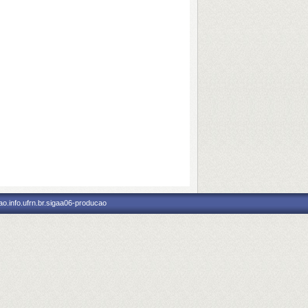
o.info.ufrn.br.sigaa06-producao