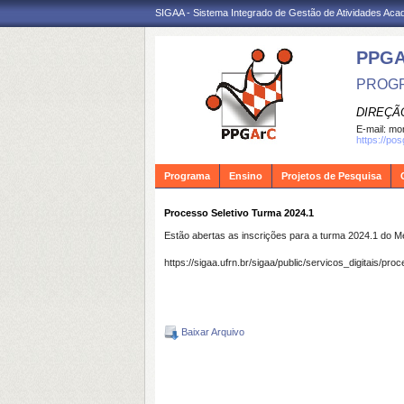
SIGAA - Sistema Integrado de Gestão de Atividades Ac
PPG
PROGR
DIREÇÃ
E-mail:
mon
https://po
Programa
Ensino
Projetos de Pesquisa
Processo Seletivo Turma 2024.1
Estão abertas as inscrições para a turma 2024.1 do M
https://sigaa.ufrn.br/sigaa/public/servicos_digitais/proce
Baixar Arquivo