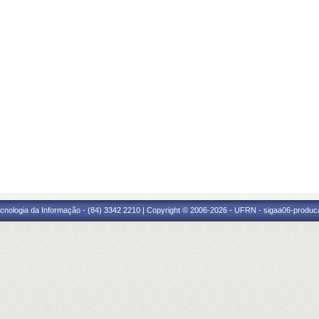
cnologia da Informação - (84) 3342 2210 | Copyright © 2006-2026 - UFRN - sigaa06-produca