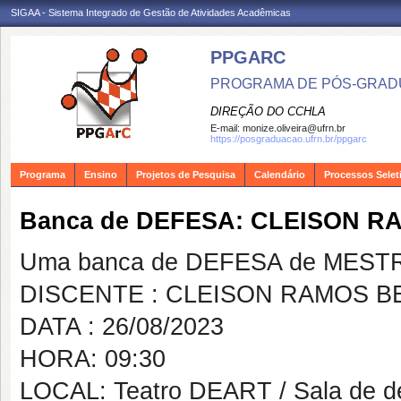
SIGAA - Sistema Integrado de Gestão de Atividades Acadêmicas
PPGARC
PROGRAMA DE PÓS-GRAD
DIREÇÃO DO CCHLA
E-mail:
monize.oliveira@ufrn.br
https://posgraduacao.ufrn.br/ppgarc
Programa
Ensino
Projetos de Pesquisa
Calendário
Processos Selet
Banca de DEFESA: CLEISON R
Uma banca de DEFESA de MESTRAD
DISCENTE : CLEISON RAMOS BE
DATA : 26/08/2023
HORA: 09:30
LOCAL: Teatro DEART / Sala de 