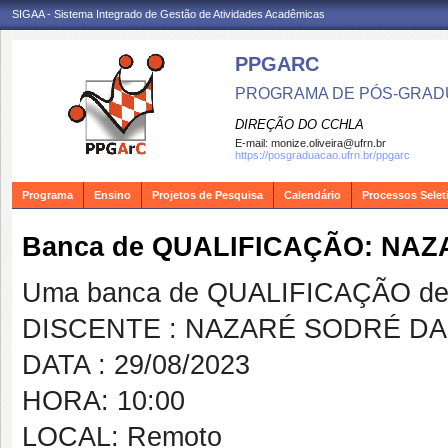
SIGAA - Sistema Integrado de Gestão de Atividades Acadêmicas
PPGARC
PROGRAMA DE PÓS-GRAD
DIREÇÃO DO CCHLA
E-mail:
monize.oliveira@ufrn.br
https://posgraduacao.ufrn.br/ppgarc
Programa
Ensino
Projetos de Pesquisa
Calendário
Processos Selet
Banca de QUALIFICAÇÃO: NAZ
Uma banca de QUALIFICAÇÃO de 
DISCENTE : NAZARÉ SODRÉ DA
DATA : 29/08/2023
HORA: 10:00
LOCAL: Remoto