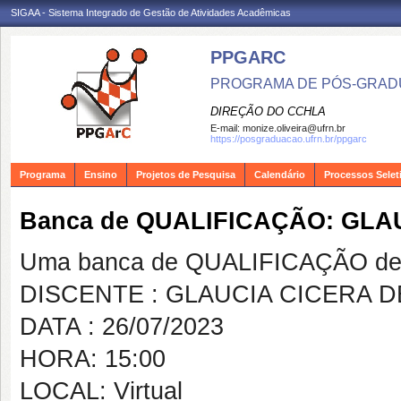
SIGAA - Sistema Integrado de Gestão de Atividades Acadêmicas
PPGARC
PROGRAMA DE PÓS-GRAD
DIREÇÃO DO CCHLA
E-mail:
monize.oliveira@ufrn.br
https://posgraduacao.ufrn.br/ppgarc
Programa
Ensino
Projetos de Pesquisa
Calendário
Processos Selet
Banca de QUALIFICAÇÃO: GL
Uma banca de QUALIFICAÇÃO de 
DISCENTE : GLAUCIA CICERA 
DATA : 26/07/2023
HORA: 15:00
LOCAL: Virtual