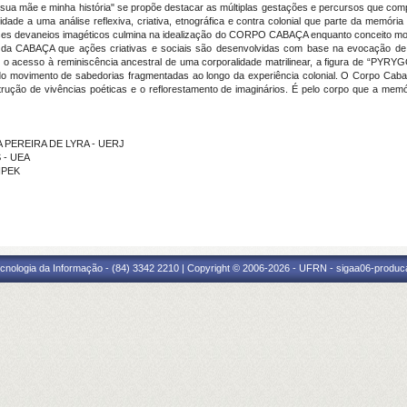
a mãe e minha história" se propõe destacar as múltiplas gestações e percursos que com
dade a uma análise reflexiva, criativa, etnográfica e contra colonial que parte da memória
evaneios imagéticos culmina na idealização do CORPO CABAÇA enquanto conceito motriz 
da CABAÇA que ações criativas e sociais são desenvolvidas com base na evocação de m
te o acesso à reminiscência ancestral de uma corporalidade matrilinear, a figura de “PYR
imento de sabedorias fragmentadas ao longo da experiência colonial. O Corpo Cabaça
rução de vivências poéticas e o reflorestamento de imaginários. É pelo corpo que a memó
HA PEREIRA DE LYRA - UERJ
S - UEA
HPEK
cnologia da Informação - (84) 3342 2210 | Copyright © 2006-2026 - UFRN - sigaa06-produca