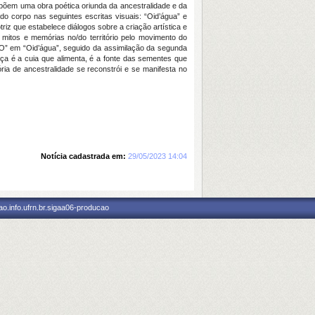
põem uma obra poética oriunda da ancestralidade e da
 do corpo nas seguintes escritas visuais: “Oid’água” e
que estabelece diálogos sobre a criação artística e
itos e memórias no/do território pelo movimento do
YGO” em “Oid’água”, seguido da assimilação da segunda
 é a cuia que alimenta, é a fonte das sementes que
ria de ancestralidade se reconstrói e se manifesta no
Notícia cadastrada em:
29/05/2023 14:04
o.info.ufrn.br.sigaa06-producao