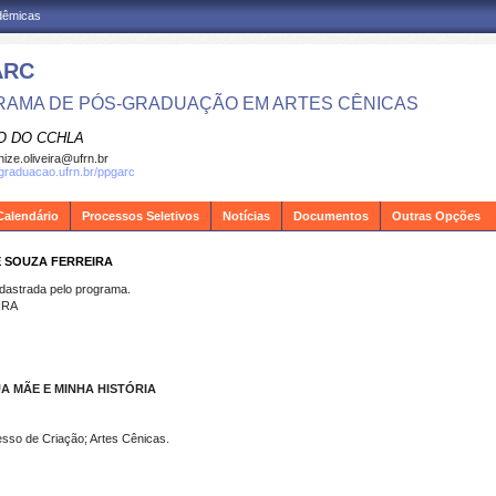
adêmicas
ARC
AMA DE PÓS-GRADUAÇÃO EM ARTES CÊNICAS
O DO CCHLA
ize.oliveira@ufrn.br
sgraduacao.ufrn.br/ppgarc
Calendário
Processos Seletivos
Notícias
Documentos
Outras Opções
E SOUZA FERREIRA
strada pelo programa.
IRA
A MÃE E MINHA HISTÓRIA
sso de Criação; Artes Cênicas.