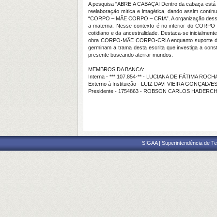
A pesquisa "ABRE A CABAÇA! Dentro da cabaça está su
reelaboração mítica e imagética, dando assim continui
“CORPO – MÃE CORPO – CRIA”. A organização desses d
a materna. Nesse contexto é no interior do CORPO 
cotidiano e da ancestralidade. Destaca-se inicialmen
obra CORPO-MÃE CORPO-CRIA enquanto suporte do mov
germinam a trama desta escrita que investiga a const
presente buscando aterrar mundos.
MEMBROS DA BANCA:
Interna - ***.107.854-** - LUCIANA DE FÁTIMA ROC
Externo à Instituição - LUIZ DAVI VIEIRA GONÇALVE
Presidente - 1754863 - ROBSON CARLOS HADERC
SIGAA | Superintendência de Te