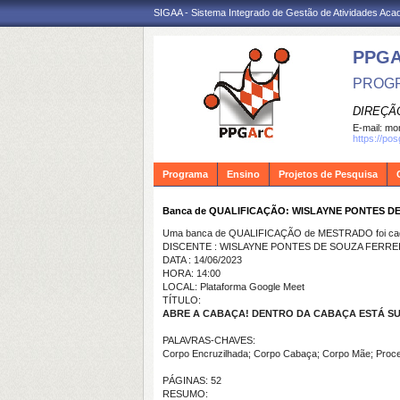
SIGAA - Sistema Integrado de Gestão de Atividades Ac
PPG
PROGR
DIREÇÃ
E-mail:
mon
https://po
Programa
Ensino
Projetos de Pesquisa
Banca de QUALIFICAÇÃO: WISLAYNE PONTES D
Uma banca de QUALIFICAÇÃO de MESTRADO foi cada
DISCENTE : WISLAYNE PONTES DE SOUZA FERRE
DATA : 14/06/2023
HORA: 14:00
LOCAL: Plataforma Google Meet
TÍTULO:
ABRE A CABAÇA! DENTRO DA CABAÇA ESTÁ SU
PALAVRAS-CHAVES:
Corpo Encruzilhada; Corpo Cabaça; Corpo Mãe; Proce
PÁGINAS: 52
RESUMO: