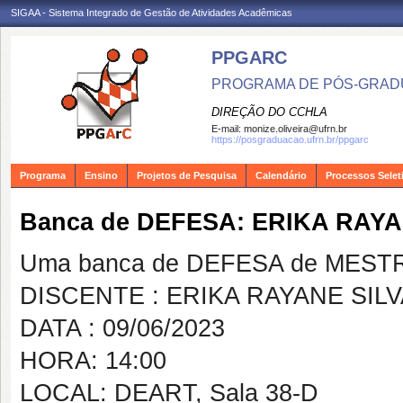
SIGAA - Sistema Integrado de Gestão de Atividades Acadêmicas
PPGARC
PROGRAMA DE PÓS-GRAD
DIREÇÃO DO CCHLA
E-mail:
monize.oliveira@ufrn.br
https://posgraduacao.ufrn.br/ppgarc
Programa
Ensino
Projetos de Pesquisa
Calendário
Processos Selet
Banca de DEFESA: ERIKA RAYA
Uma banca de DEFESA de MESTRAD
DISCENTE : ERIKA RAYANE SILV
DATA : 09/06/2023
HORA: 14:00
LOCAL: DEART, Sala 38-D