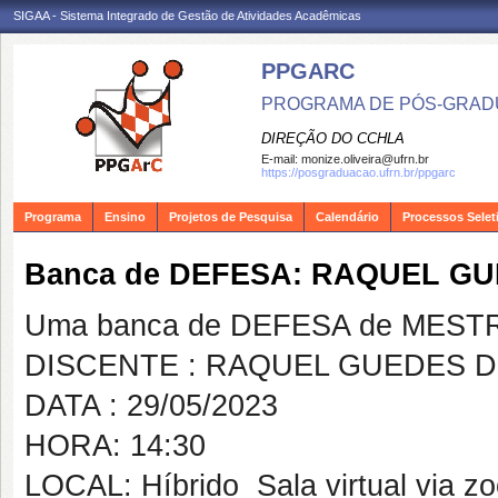
SIGAA - Sistema Integrado de Gestão de Atividades Acadêmicas
PPGARC
PROGRAMA DE PÓS-GRAD
DIREÇÃO DO CCHLA
E-mail:
monize.oliveira@ufrn.br
https://posgraduacao.ufrn.br/ppgarc
Programa
Ensino
Projetos de Pesquisa
Calendário
Processos Selet
Banca de DEFESA: RAQUEL G
Uma banca de DEFESA de MESTRAD
DISCENTE : RAQUEL GUEDES 
DATA : 29/05/2023
HORA: 14:30
LOCAL: Híbrido  Sala virtual via