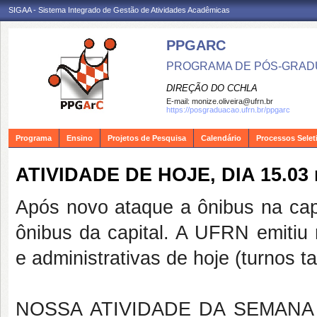
SIGAA - Sistema Integrado de Gestão de Atividades Acadêmicas
PPGARC
PROGRAMA DE PÓS-GRAD
DIREÇÃO DO CCHLA
E-mail:
monize.oliveira@ufrn.br
https://posgraduacao.ufrn.br/ppgarc
Programa
Ensino
Projetos de Pesquisa
Calendário
Processos Selet
ATIVIDADE DE HOJE, DIA 15.03
Após novo ataque a ônibus na capit
ônibus da capital. A UFRN emitiu 
e administrativas de hoje (turnos ta
NOSSA ATIVIDADE DA SEMAN