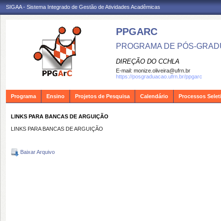
SIGAA - Sistema Integrado de Gestão de Atividades Acadêmicas
PPGARC
PROGRAMA DE PÓS-GRAD
DIREÇÃO DO CCHLA
E-mail:
monize.oliveira@ufrn.br
https://posgraduacao.ufrn.br/ppgarc
Programa
Ensino
Projetos de Pesquisa
Calendário
Processos Selet
LINKS PARA BANCAS DE ARGUIÇÃO
LINKS PARA BANCAS DE ARGUIÇÃO
Baixar Arquivo