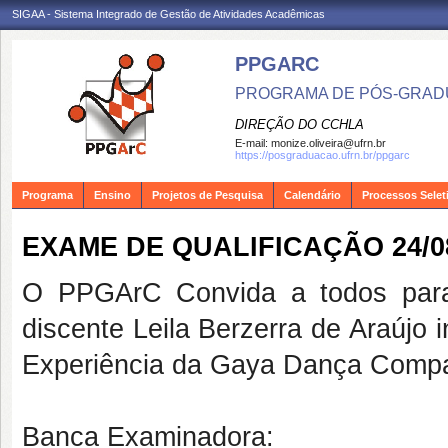
SIGAA - Sistema Integrado de Gestão de Atividades Acadêmicas
PPGARC
PROGRAMA DE PÓS-GRAD
DIREÇÃO DO CCHLA
E-mail:
monize.oliveira@ufrn.br
https://posgraduacao.ufrn.br/ppgarc
Programa
Ensino
Projetos de Pesquisa
Calendário
Processos Selet
EXAME DE QUALIFICAÇÃO 24/0
O PPGArC Convida a todos para
discente Leila Berzerra de Araújo 
Experiência da Gaya Dança Compa
Banca Examinadora: