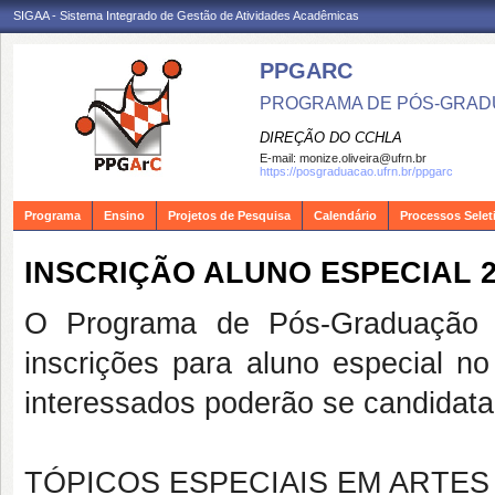
SIGAA - Sistema Integrado de Gestão de Atividades Acadêmicas
PPGARC
PROGRAMA DE PÓS-GRAD
DIREÇÃO DO CCHLA
E-mail:
monize.oliveira@ufrn.br
https://posgraduacao.ufrn.br/ppgarc
Programa
Ensino
Projetos de Pesquisa
Calendário
Processos Selet
INSCRIÇÃO ALUNO ESPECIAL 2
O Programa de Pós-Graduação 
inscrições para aluno especial 
interessados poderão se candidata
TÓPICOS ESPECIAIS EM ARTES CÊ