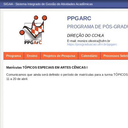
SIGAA - Sistema Integrado de Gestão de Atividades Acadêmicas
PPGARC
PROGRAMA DE PÓS-GRAD
DIREÇÃO DO CCHLA
E-mail:
monize.oliveira@ufrn.br
https://posgraduacao.ufrn.br/ppgarc
Programa
Ensino
Projetos de Pesquisa
Calendário
Processos Selet
Matrículas TÓPICOS ESPECIAIS EM ARTES CÊNICAS I
Comunicamos que
ainda será definido
o
período de matrículas para a turma
TÓPICOS 
11 a 20 de abril.