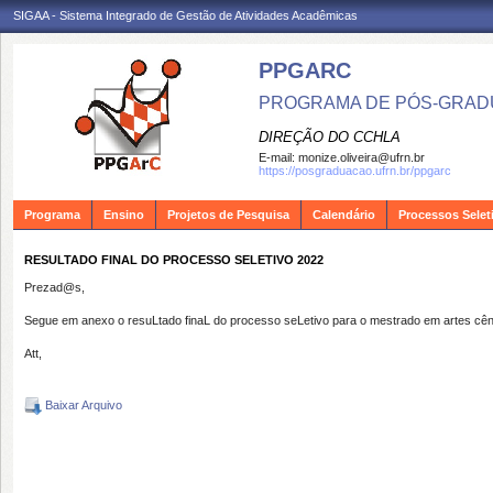
SIGAA - Sistema Integrado de Gestão de Atividades Acadêmicas
PPGARC
PROGRAMA DE PÓS-GRAD
DIREÇÃO DO CCHLA
E-mail:
monize.oliveira@ufrn.br
https://posgraduacao.ufrn.br/ppgarc
Programa
Ensino
Projetos de Pesquisa
Calendário
Processos Selet
RESULTADO FINAL DO PROCESSO SELETIVO 2022
Prezad@s,
Segue em anexo o resuLtado finaL do processo seLetivo para o mestrado em artes cê
Att,
Baixar Arquivo