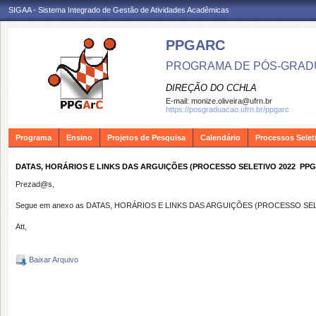
SIGAA - Sistema Integrado de Gestão de Atividades Acadêmicas
PPGARC
PROGRAMA DE PÓS-GRAD
DIREÇÃO DO CCHLA
E-mail:
monize.oliveira@ufrn.br
https://posgraduacao.ufrn.br/ppgarc
Programa
Ensino
Projetos de Pesquisa
Calendário
Processos Selet
DATAS, HORÁRIOS E LINKS DAS ARGUIÇÕES (PROCESSO SELETIVO 2022  PPG
Prezad@s,
Segue em anexo as DATAS, HORÁRIOS E LINKS DAS ARGUIÇÕES (PROCESSO SEL
Att,
Baixar Arquivo