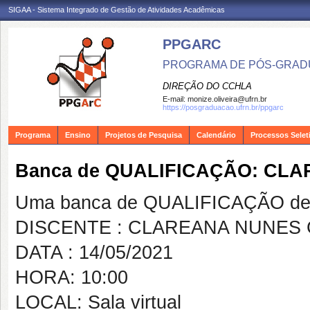
SIGAA - Sistema Integrado de Gestão de Atividades Acadêmicas
PPGARC
PROGRAMA DE PÓS-GRAD
DIREÇÃO DO CCHLA
E-mail:
monize.oliveira@ufrn.br
https://posgraduacao.ufrn.br/ppgarc
Programa
Ensino
Projetos de Pesquisa
Calendário
Processos Selet
Banca de QUALIFICAÇÃO: CL
Uma banca de QUALIFICAÇÃO de 
DISCENTE : CLAREANA NUNES
DATA : 14/05/2021
HORA: 10:00
LOCAL: Sala virtual