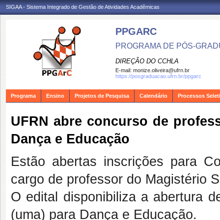
SIGAA - Sistema Integrado de Gestão de Atividades Acadêmicas
PPGARC
PROGRAMA DE PÓS-GRAD
DIREÇÃO DO CCHLA
E-mail:
monize.oliveira@ufrn.br
https://posgraduacao.ufrn.br/ppgarc
Programa
Ensino
Projetos de Pesquisa
Calendário
Processos Selet
UFRN abre concurso de profess
Dança e Educação
Estão abertas inscrições para C
cargo de professor do Magistério 
O edital disponibiliza a abertura 
(uma) para Dança e Educação.