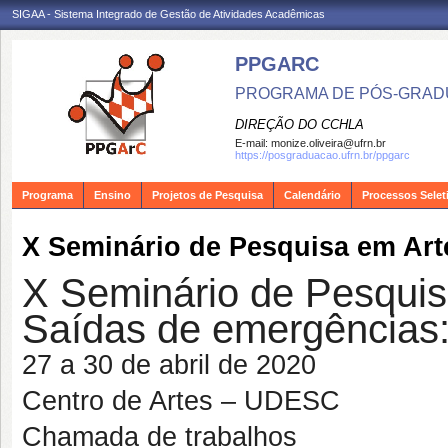
SIGAA - Sistema Integrado de Gestão de Atividades Acadêmicas
PPGARC
PROGRAMA DE PÓS-GRAD
DIREÇÃO DO CCHLA
E-mail:
monize.oliveira@ufrn.br
https://posgraduacao.ufrn.br/ppgarc
Programa
Ensino
Projetos de Pesquisa
Calendário
Processos Selet
X Seminário de Pesquisa em Art
X Seminário de Pesqui
Saídas de emergências:
27 a
30 de abril
de 2020
Centro de Artes – UDESC
Chamada de trabalhos