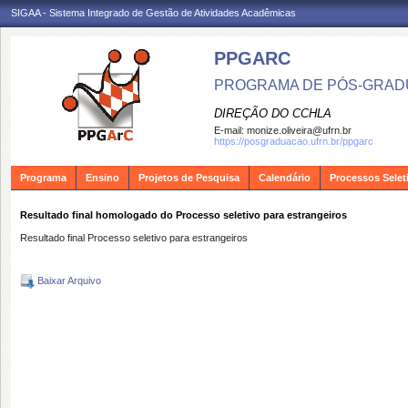
SIGAA - Sistema Integrado de Gestão de Atividades Acadêmicas
PPGARC
PROGRAMA DE PÓS-GRAD
DIREÇÃO DO CCHLA
E-mail:
monize.oliveira@ufrn.br
https://posgraduacao.ufrn.br/ppgarc
Programa
Ensino
Projetos de Pesquisa
Calendário
Processos Selet
Resultado final homologado do Processo seletivo para estrangeiros
Resultado final Processo seletivo para estrangeiros
Baixar Arquivo