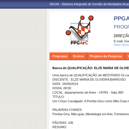
SIGAA - Sistema Integrado de Gestão de Atividades Ac
PPG
PROGR
DIREÇÃ
E-mail:
mon
https://po
Programa
Ensino
Projetos de Pesquisa
Banca de QUALIFICAÇÃO: ELZE MARIA DE OLI
Uma banca de QUALIFICAÇÃO de MESTRADO foi cada
DISCENTE : ELZE MARIA DE OLIVEIRA BARROSO
DATA : 05/09/2019
HORA: 08:00
LOCAL: departamento de Artes - UFRN - Sala 38D
TÍTULO:
Um Corpo Cavalgado: A Pomba-Gira como Mito-Guia n
PALAVRAS-CHAVES:
Pomba-Gira, Mito-guia, Mitodologia em Arte, Feminismo
PÁGINAS: 106
RESUMO: