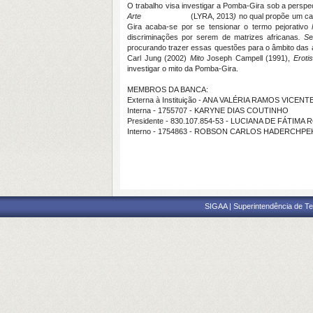
O trabalho visa investigar a Pomba-Gira sob a perspe
Arte
(LYRA, 2013
)
no qual propõe um ca
Gira acaba-se por se tensionar o termo pejorativo
discriminações por serem de matrizes africanas
. S
e
procurando trazer essas questões para o âmbito das 
Carl Jung (2002)
Mito
Joseph Campell (1991),
Eroti
investigar o mito da Pomba-Gira.
MEMBROS DA BANCA:
Externa à Instituição - ANA VALÉRIA RAMOS VICENT
Interna - 1755707 - KARYNE DIAS COUTINHO
Presidente - 830.107.854-53 - LUCIANA DE FÁTIM
Interno - 1754863 - ROBSON CARLOS HADERCHPE
SIGAA | Superintendência de Te