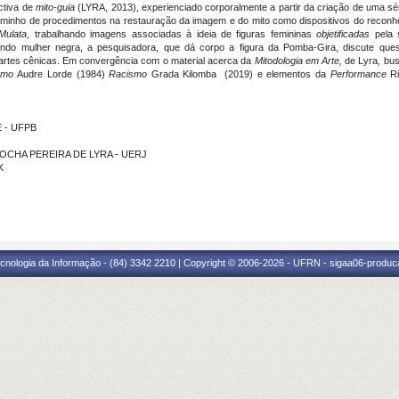
ctiva de
mito-guia
(LYRA, 2013), experienciado corporalmente a partir da criação de uma 
minho de procedimentos na restauração da imagem e do mito como dispositivos do reconhe
Mulata
, trabalhando imagens associadas à ideia de figuras femininas
objetificadas
pela s
ndo mulher negra, a pesquisadora, que dá corpo a figura da Pomba-Gira, discute ques
artes cênicas. Em convergência com o material acerca da
Mitodologia em Arte,
de Lyra
,
bus
smo
Audre Lorde
(1984)
Racismo
Grada Kilomba (2019) e elementos da
Performance
Ri
E - UFPB
A ROCHA PEREIRA DE LYRA - UERJ
K
cnologia da Informação - (84) 3342 2210 | Copyright © 2006-2026 - UFRN - sigaa06-produca