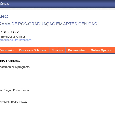
adêmicas
ARC
AMA DE PÓS-GRADUAÇÃO EM ARTES CÊNICAS
O DO CCHLA
ize.oliveira@ufrn.br
sgraduacao.ufrn.br/ppgarc
Calendário
Processos Seletivos
Notícias
Documentos
Outras Opções
VEIRA BARROSO
strada pelo programa.
a Criação Performática
 Negro, Teatro Ritual.