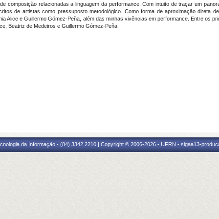
 de composição relacionadas a linguagem da performance. Com intuito de traçar um pano
escritos de artistas como pressuposto metodológico. Como forma de aproximação direta d
ania Alice e Guillermo Gómez-Peña, além das minhas vivências em performance. Entre os pri
Alice, Beatriz de Medeiros e Guillermo Gómez-Peña.
cnologia da Informação - (84) 3342 2210 | Copyright © 2006-2026 - UFRN - sigaa13-produca