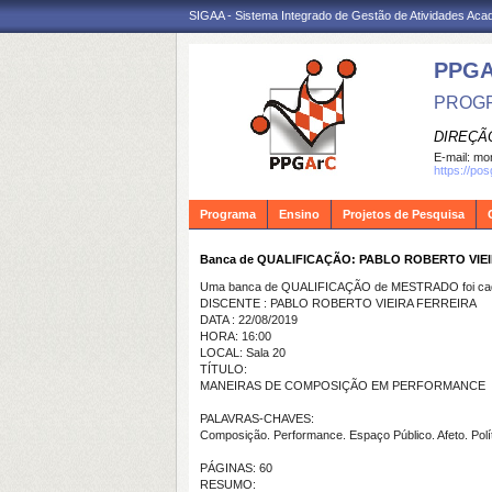
SIGAA - Sistema Integrado de Gestão de Atividades Ac
PPG
PROGR
DIREÇÃ
E-mail:
mon
https://po
Programa
Ensino
Projetos de Pesquisa
Banca de QUALIFICAÇÃO: PABLO ROBERTO VIE
Uma banca de QUALIFICAÇÃO de MESTRADO foi cada
DISCENTE : PABLO ROBERTO VIEIRA FERREIRA
DATA : 22/08/2019
HORA: 16:00
LOCAL: Sala 20
TÍTULO:
MANEIRAS DE COMPOSIÇÃO EM PERFORMANCE
PALAVRAS-CHAVES:
Composição. Performance. Espaço Público. Afeto. Pol
PÁGINAS: 60
RESUMO: