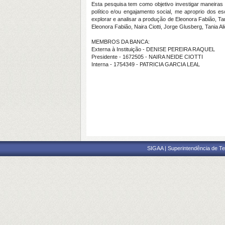
Esta pesquisa tem como objetivo investigar maneiras
político e/ou engajamento social, me aproprio dos 
explorar e analisar a produção de Eleonora Fabião, T
Eleonora Fabião, Naira Ciotti, Jorge Glusberg, Tania 
MEMBROS DA BANCA:
Externa à Instituição - DENISE PEREIRA RAQUEL
Presidente - 1672505 - NAIRA NEIDE CIOTTI
Interna - 1754349 - PATRICIA GARCIA LEAL
SIGAA | Superintendência de Te