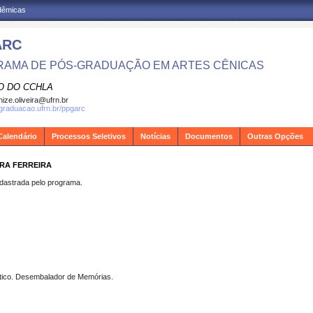
adêmicas
ARC
AMA DE PÓS-GRADUAÇÃO EM ARTES CÊNICAS
O DO CCHLA
ize.oliveira@ufrn.br
sgraduacao.ufrn.br/ppgarc
Calendário
Processos Seletivos
Notícias
Documentos
Outras Opções
IRA FERREIRA
strada pelo programa.
ítico. Desembalador de Memórias.