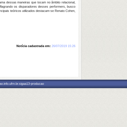
rama dessas maneiras que tocam no âmbito relacional,
eflagrando os disparadores desses performers, busco
ncipais teóricos utilizados destacam-se Renato Cohen,
Notícia cadastrada em:
26/07/2019 15:26
o.info.ufrn.br.sigaa13-producao