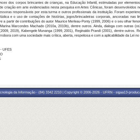
ances
dos corpos brincantes de crianças, na Educação Infantil, estimuladas por elementos
de criação em arte evidenciados nesta pesquisa em Artes Cênicas, foram desenvolvidos
soras responsáveis por esta turma e outros profissionais da instituição. Foram experien
lúdica e o uso de contações de histórias, jogos/brincadeiras corporais, ancoradas nas 
 a partir de contribuições do autor Maurice Merleau-Ponty (1999, 2006) e o seu olhar fenom
Marina Marcondes Machado (2010a, 2010b), dentre outros. Ainda, dialoga com outras (os)
 (2009, 2019), Kabengele Munanga (1999, 2001), Reginaldo Prandi (2001), dentre outros. 
orrobora com uma sociedade mais crítica, aberta, respeitosa e com a aplicabilidade da Lei 
 - UFES
NO
S
cnologia da Informação - (84) 3342 2210 | Copyright © 2006-2026 - UFRN - sigaa13-produca