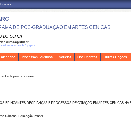
adêmicas
ARC
AMA DE PÓS-GRADUAÇÃO EM ARTES CÊNICAS
O DO CCHLA
ize.oliveira@ufrn.br
sgraduacao.ufrn.br/ppgarc
Calendário
Processos Seletivos
Notícias
Documentos
Outras Opções
strada pelo programa.
OS BRINCANTES DECRIANÇAS E PROCESSOS DE CRIAÇÃO EM ARTES CÊNICAS NA 
tes Cênicas. Educação Infantil.