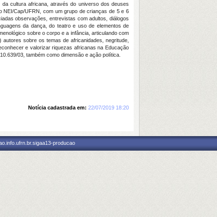
 da cultura africana, através do universo dos deuses
 no NEI/Cap/UFRN, com um grupo de crianças de 5 e 6
ciadas observações, entrevistas com adultos, diálogos
linguagens da dança, do teatro e uso de elementos de
enológico sobre o corpo e a infância, articulando com
 autores sobre os temas de africanidades, negritude,
Reconhecer e valorizar riquezas africanas na Educação
no 10.639/03, também como dimensão e ação política.
Notícia cadastrada em:
22/07/2019 18:20
o.info.ufrn.br.sigaa13-producao