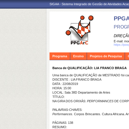
SIGAA - Sistema Integrado de Gestão de Atividades Ac
PPG
PROGR
DIREÇÃ
E-mail:
mon
https://po
Programa
Ensino
Projetos de Pesquisa
Banca de QUALIFICAÇÃO: LIA FRANCO BRAGA
Uma banca de QUALIFICAÇÃO de MESTRADO foi cada
DISCENTE : LIA FRANCO BRAGA
DATA : 22/08/2019
HORA: 15:00
LOCAL: Sala 38D Departamento de Artes
TÍTULO:
NA GIRA DOS ORIXÁS:
PERFORMANCES
DE CORP
PALAVRAS-CHAVES:
Performances.
Corpos Brincantes. Cultura Africana. Ar
PÁGINAS: 138
RESUMO: