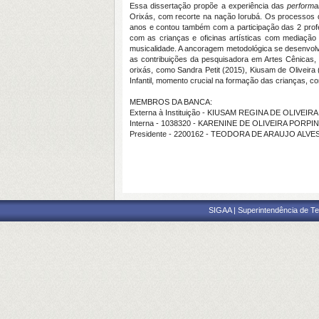
Essa dissertação propõe a experiência das
perform
Orixás, com recorte na nação Iorubá. Os processos 
anos e contou também com a participação das 2 profes
com as crianças e oficinas artísticas com mediação 
musicalidade. A ancoragem metodológica se desenvolve
as contribuições da pesquisadora em Artes Cênicas, 
orixás, como Sandra Petit (2015), Kiusam de Oliveira
Infantil, momento crucial na formação das crianças, c
MEMBROS DA BANCA:
Externa à Instituição - KIUSAM REGINA DE OLIVEIRA
Interna - 1038320 - KARENINE DE OLIVEIRA PORPI
Presidente - 2200162 - TEODORA DE ARAUJO ALVE
SIGAA | Superintendência de Te