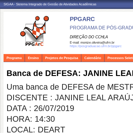
SIGAA - Sistema Integrado de Gestão de Atividades Acadêmicas
PPGARC
PROGRAMA DE PÓS-GRAD
DIREÇÃO DO CCHLA
E-mail:
monize.oliveira@ufrn.br
https://posgraduacao.ufrn.br/ppgarc
Programa
Ensino
Projetos de Pesquisa
Calendário
Processos Selet
Banca de DEFESA: JANINE LE
Uma banca de DEFESA de MESTRAD
DISCENTE : JANINE LEAL ARAÚ
DATA : 26/07/2019
HORA: 14:30
LOCAL: DEART