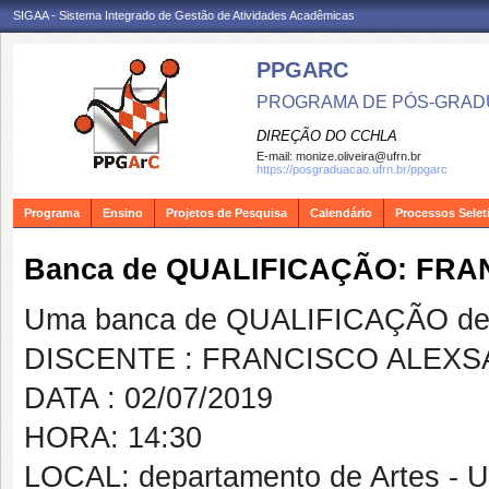
SIGAA - Sistema Integrado de Gestão de Atividades Acadêmicas
PPGARC
PROGRAMA DE PÓS-GRAD
DIREÇÃO DO CCHLA
E-mail:
monize.oliveira@ufrn.br
https://posgraduacao.ufrn.br/ppgarc
Programa
Ensino
Projetos de Pesquisa
Calendário
Processos Selet
Banca de QUALIFICAÇÃO: FR
Uma banca de QUALIFICAÇÃO de 
DISCENTE : FRANCISCO ALEXS
DATA : 02/07/2019
HORA: 14:30
LOCAL: departamento de Artes - 