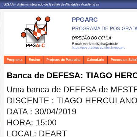
SIGAA - Sistema Integrado de Gestão de Atividades Acadêmicas
PPGARC
PROGRAMA DE PÓS-GRAD
DIREÇÃO DO CCHLA
E-mail:
monize.oliveira@ufrn.br
https://posgraduacao.ufrn.br/ppgarc
Programa
Ensino
Projetos de Pesquisa
Calendário
Processos Selet
Banca de DEFESA: TIAGO HER
Uma banca de DEFESA de MESTRAD
DISCENTE : TIAGO HERCULANO
DATA : 30/04/2019
HORA: 15:00
LOCAL: DEART