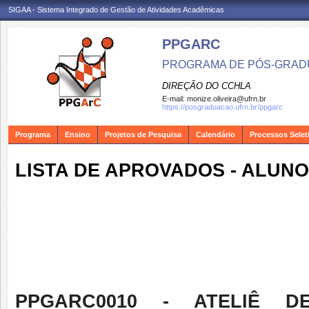
SIGAA - Sistema Integrado de Gestão de Atividades Acadêmicas
PPGARC
PROGRAMA DE PÓS-GRAD
DIREÇÃO DO CCHLA
E-mail:
monize.oliveira@ufrn.br
https://posgraduacao.ufrn.br/ppgarc
Programa
Ensino
Projetos de Pesquisa
Calendário
Processos Selet
LISTA DE APROVADOS - ALUNO 
PPGARC0010 - ATELIÊ 