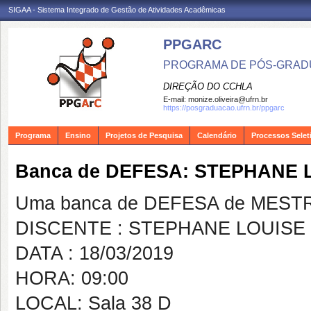
SIGAA - Sistema Integrado de Gestão de Atividades Acadêmicas
PPGARC
PROGRAMA DE PÓS-GRAD
DIREÇÃO DO CCHLA
E-mail:
monize.oliveira@ufrn.br
https://posgraduacao.ufrn.br/ppgarc
Programa
Ensino
Projetos de Pesquisa
Calendário
Processos Selet
Banca de DEFESA: STEPHAN
Uma banca de DEFESA de MESTRAD
DISCENTE : STEPHANE LOUIS
DATA : 18/03/2019
HORA: 09:00
LOCAL: Sala 38 D